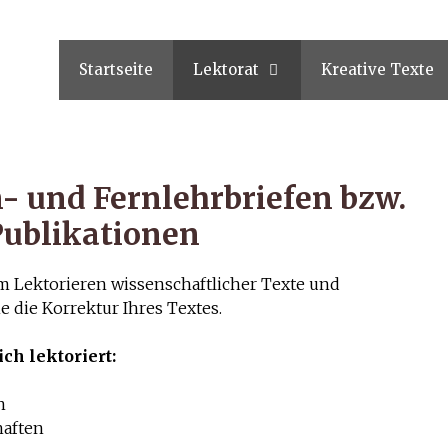
Startseite
Lektorat
Kreative Texte
n- und Fernlehrbriefen
bzw.
Publikationen
m Lektorieren wissenschaftlicher Texte und
 die Korrektur Ihres Textes.
ch lektoriert:
n
haften